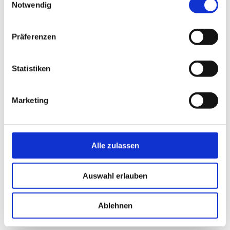
Notwendig
Präferenzen
Statistiken
Marketing
Alle zulassen
Auswahl erlauben
Ganz einfach teilen über Ihre gewünschte
Plattform!
Ablehnen